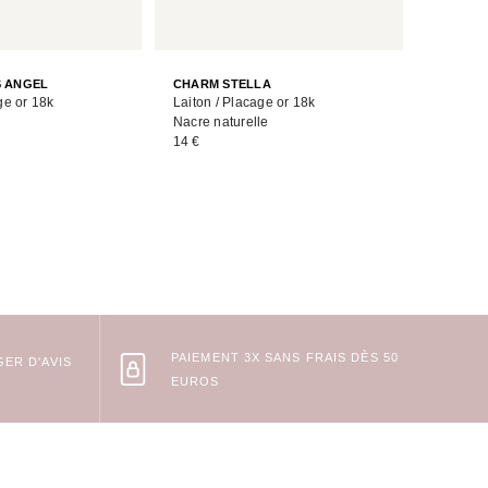
CHARM 
S ANGEL
CHARM STELLA
Laiton /
ge or 18k
Laiton / Placage or 18k
15 €
Nacre naturelle
14 €
PAIEMENT 3X SANS FRAIS DÈS 50
ER D'AVIS
EUROS