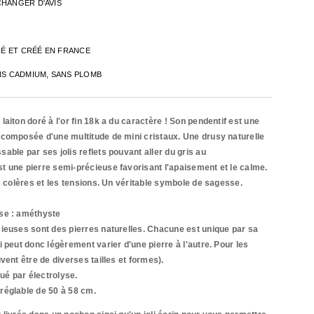
CHANGER D'AVIS
INÉ ET CRÉÉ EN FRANCE
NS CADMIUM, SANS PLOMB
aiton doré à l'or fin 18k a du caractère ! Son pendentif est une
 composée d'une multitude de mini cristaux. Une drusy naturelle
able par ses jolis reflets pouvant aller du gris au
 une pierre semi-précieuse favorisant l'apaisement et le calme.
es colères et les tensions. Un véritable symbole de sagesse.
se : améthyste
ieuses sont des pierres naturelles. Chacune est unique par sa
 peut donc légèrement varier d'une pierre à l'autre. Pour les
vent être de diverses tailles et formes).
qué par
électrolyse.
réglable de 50 à 58 cm.