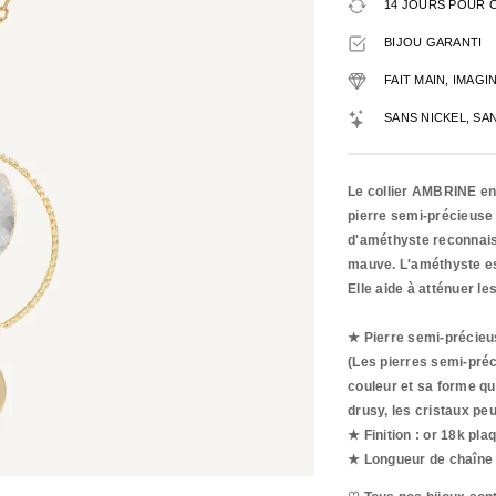
14 JOURS POUR 
BIJOU GARANTI
FAIT MAIN, IMAG
SANS NICKEL, SA
Le collier AMBRINE en l
pierre semi-précieuse
d'améthyste reconnaiss
mauve. L'améthyste est
Elle aide à atténuer l
★
Pierre semi-précieu
(Les pierres semi-préc
couleur et sa forme qui
drusy, les cristaux peu
★ Finition : or 18k pla
★ Longueur de chaîne 