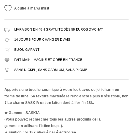
Ajouter à ma wishlist
LIVRAISON EN 48H GRATUITE DÈS 59 EUROS D'ACHAT
14 JOURS POUR CHANGER D'AVIS
BIJOU GARANTI
FAIT MAIN, IMAGINÉ ET CRÉÉ EN FRANCE
SANS NICKEL, SANS CADMIUM, SANS PLOMB
Apportez une touche cosmique à votre look avec ce joli charm en
forme de lune. Sa texture martelée le rend encore plus irrésistible, non
? Le charm SASKIA est en laiton doré à l'or fin 18k.
★ Gamme : SASKIA
(Vous pouvez rechercher tous les autres produits de la
gamme en utilisant l'icône loupe).
★ Finition : or 18k plaqué par
électrolyse.