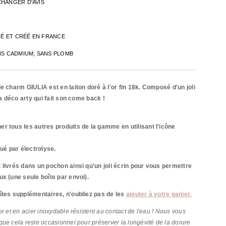
CHANGER D'AVIS
INÉ ET CRÉÉ EN FRANCE
NS CADMIUM, SANS PLOMB
e charm GIULIA est en laiton doré à l'or fin 18k. Composé d'un joli
 la déco arty qui fait son come back !
r tous les autres produits de la gamme en utilisant l'icône
qué par
électrolyse.
 livrés dans un pochon ainsi qu'un joli écrin pour vous permettre
ux (une seule boîte par envoi).
îtes supplémentaires, n'oubliez pas de les
ajouter à votre panier.
r et en acier inoxydable résistent au contact de l'eau ! Nous vous
ue cela reste occasionnel pour préserver la longévité de la dorure