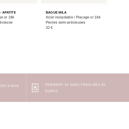
BAGUE K
- APATITE
BAGUE MILA
Acier in
ge or 18k
Acier inoxydable / Placage or 18k
Pierre s
récieuse
Pierres semi-précieuses
36 €
32 €
PAIEMENT 3X SANS FRAIS DÈS 50
ER D'AVIS
EUROS