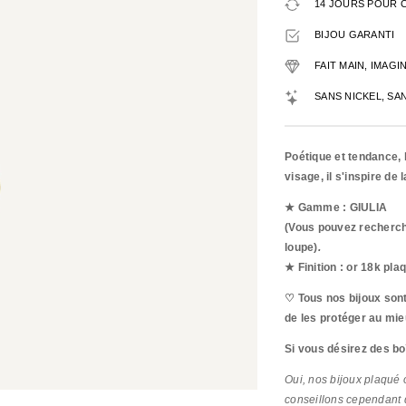
14 JOURS POUR 
BIJOU GARANTI
FAIT MAIN, IMAG
SANS NICKEL, SA
Poétique et tendance, l
visage, il s'inspire de
★ Gamme : GIULIA
(Vous pouvez recherche
loupe)
.
★ Finition : or 18k pla
♡ Tous nos bijoux sont
de les protéger au mie
Si vous désirez des bo
Oui, nos bijoux plaqué o
conseillons cependant q