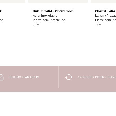
X
BAGUE TARA - OBSIDIENNE
CHARM KARA 
Acier inoxydable
Laiton / Placa
use
Pierre semi-précieuse
Pierre semi-p
32 €
18 €
BIJOUX GARANTIS
14 JOURS POUR CHANG