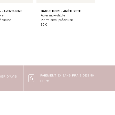
BAGUE O
 - AVENTURINE
BAGUE HOPE - AMÉTHYSTE
Acier in
ble
Acier inoxydable
Pierre s
récieuse
Pierre semi-précieuse
26 €
39 €
PAIEMENT 3X SANS FRAIS DÈS 50
ER D'AVIS
EUROS