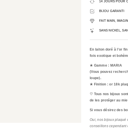
14 JOURS POUR 
BIJOU GARANTI
FAIT MAIN, IMAG
SANS NICKEL, SA
En laiton doré à l'or 
fois exotique et bohèm
★ Gamme : MARIA
(Vous pouvez recherche
loupe).
★ Finition : or 18k pla
♡ Tous nos bijoux sont
de les protéger au mie
Si vous désirez des bo
Oui, nos bijoux plaqué o
conseillons cependant q