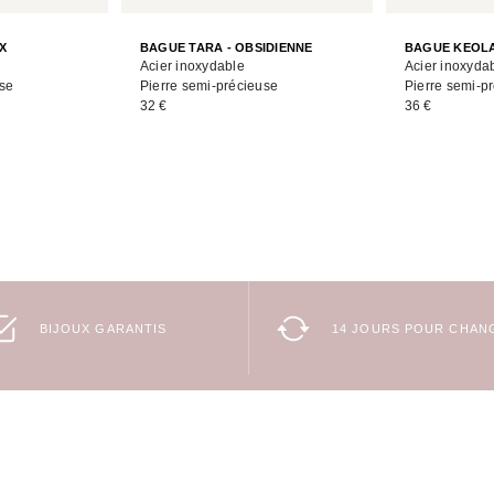
X
BAGUE TARA - OBSIDIENNE
BAGUE KEOLA
Acier inoxydable
Acier inoxyda
use
Pierre semi-précieuse
Pierre semi-p
32 €
36 €
BIJOUX GARANTIS
14 JOURS POUR CHANG