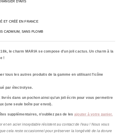
CHANGER D'AVIS
INÉ ET CRÉÉ EN FRANCE
NS CADMIUM, SANS PLOMB
fin 18k, le charm MARIA se compose d'un joli cactus. Un charm à la
e !
r tous les autres produits de la gamme en utilisant l'icône
qué par
électrolyse.
 livrés dans un pochon ainsi qu'un joli écrin pour vous permettre
ux (une seule boîte par envoi).
îtes supplémentaires, n'oubliez pas de les
ajouter à votre panier.
r et en acier inoxydable résistent au contact de l'eau ! Nous vous
ue cela reste occasionnel pour préserver la longévité de la dorure