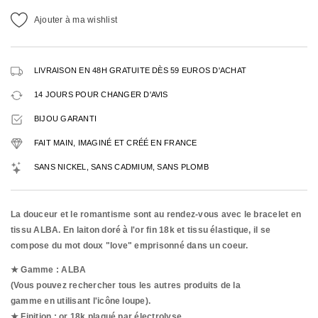
Ajouter à ma wishlist
LIVRAISON EN 48H GRATUITE DÈS 59 EUROS D'ACHAT
14 JOURS POUR CHANGER D'AVIS
BIJOU GARANTI
FAIT MAIN, IMAGINÉ ET CRÉÉ EN FRANCE
SANS NICKEL, SANS CADMIUM, SANS PLOMB
La douceur et le romantisme sont au rendez-vous avec le bracelet en
tissu ALBA. En laiton doré à l'or fin 18k et tissu élastique, il se
compose du mot doux "love" emprisonné dans un coeur.
★ Gamme : ALBA
(Vous pouvez rechercher tous les autres produits de la
gamme en utilisant l'icône loupe).
★ Finition : or 18k plaqué par
électrolyse.