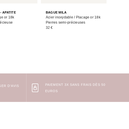
BAGUE K
- APATITE
BAGUE MILA
Acier in
ge or 18k
Acier inoxydable / Placage or 18k
Pierre s
récieuse
Pierres semi-précieuses
36 €
32 €
PAIEMENT 3X SANS FRAIS DÈS 50
ER D'AVIS
EUROS