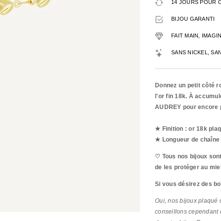
14 JOURS POUR 
BIJOU GARANTI
FAIT MAIN, IMAG
SANS NICKEL, SA
Donnez un petit côté r
l'or fin 18k. À accumul
AUDREY pour encore pl
★ Finition : or 18k pla
★ Longueur de chaîne 
♡ Tous nos bijoux sont
de les protéger au mie
Si vous désirez des bo
Oui, nos bijoux plaqué o
conseillons cependant q