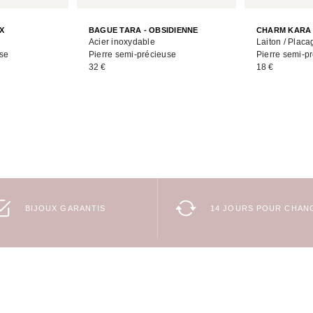
X
BAGUE TARA - OBSIDIENNE
CHARM KARA 
Acier inoxydable
Laiton / Placa
use
Pierre semi-précieuse
Pierre semi-p
32 €
18 €
BIJOUX GARANTIS
14 JOURS POUR CHANG