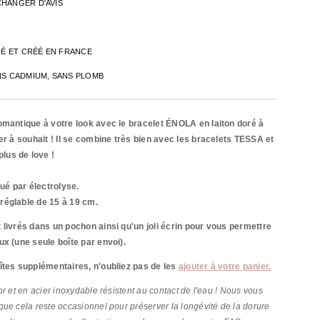
CHANGER D'AVIS
INÉ ET CRÉÉ EN FRANCE
NS CADMIUM, SANS PLOMB
omantique à votre look avec le bracelet ÉNOLA en laiton doré à
er à souhait ! Il se combine très bien avec les bracelets TESSA et
us de love !
qué par
électrolyse.
réglable de 15 à 19 cm.
 livrés dans un pochon ainsi qu'un joli écrin pour vous permettre
ux (une seule boîte par envoi).
îtes supplémentaires, n'oubliez pas de les
ajouter à votre panier.
r et en acier inoxydable résistent au contact de l'eau ! Nous vous
ue cela reste occasionnel pour préserver la longévité de la dorure