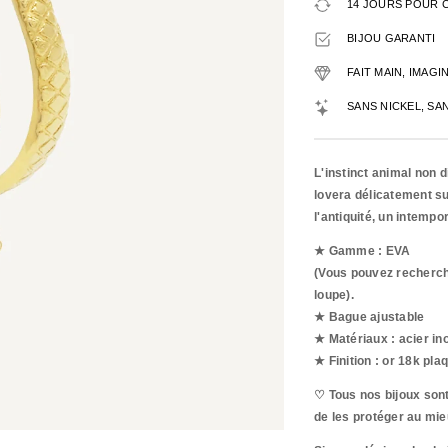
14 JOURS POUR 
BIJOU GARANTI
FAIT MAIN, IMAG
SANS NICKEL, SA
L'instinct animal non 
lovera délicatement su
l'antiquité, un intemp
★ Gamme : EVA
(Vous pouvez recherche
loupe).
★ Bague ajustable
★ Matériaux : acier ino
★ Finition : or 18k pla
♡ Tous nos bijoux sont
de les protéger au mie