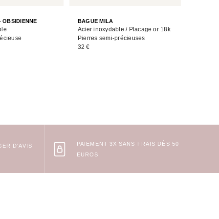
BAGUE K
- OBSIDIENNE
BAGUE MILA
Acier in
ble
Acier inoxydable / Placage or 18k
Pierre s
récieuse
Pierres semi-précieuses
36 €
32 €
PAIEMENT 3X SANS FRAIS DÈS 50
ER D'AVIS
EUROS