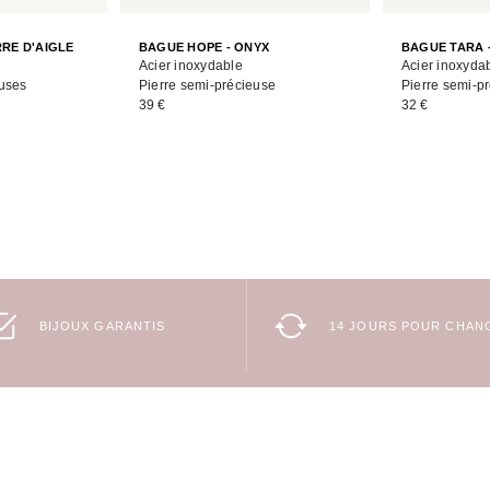
RRE D'AIGLE
BAGUE HOPE - ONYX
BAGUE TARA 
Acier inoxydable
Acier inoxyda
euses
Pierre semi-précieuse
Pierre semi-p
39 €
32 €
BIJOUX GARANTIS
14 JOURS POUR CHANG