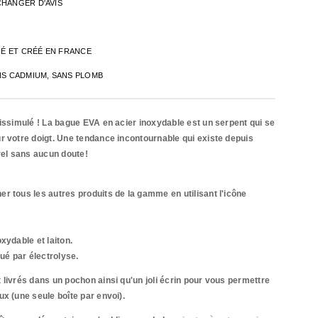
CHANGER D'AVIS
INÉ ET CRÉÉ EN FRANCE
NS CADMIUM, SANS PLOMB
dissimulé ! La bague EVA en acier inoxydable est un serpent qui se
r votre doigt. Une tendance incontournable qui existe depuis
orel sans aucun doute!
r tous les autres produits de la gamme en utilisant l'icône
xydable et laiton.
qué par
électrolyse.
 livrés dans un pochon ainsi qu'un joli écrin pour vous permettre
ux (une seule boîte par envoi).