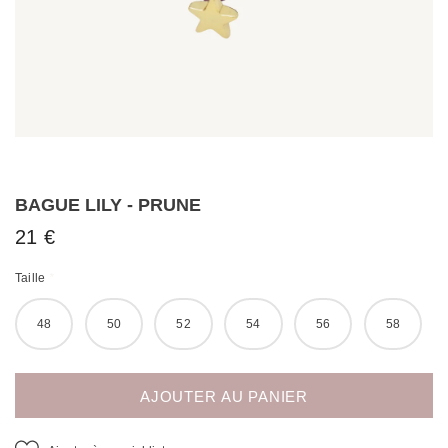
BAGUE LILY - PRUNE
21 €
Taille
*
48
50
52
54
56
58