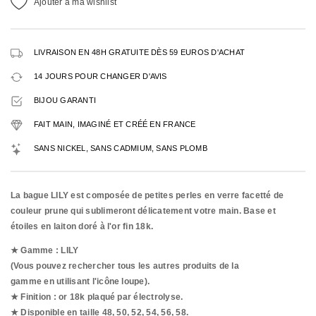
Ajouter à ma wishlist
LIVRAISON EN 48H GRATUITE DÈS 59 EUROS D'ACHAT
14 JOURS POUR CHANGER D'AVIS
BIJOU GARANTI
FAIT MAIN, IMAGINÉ ET CRÉÉ EN FRANCE
SANS NICKEL, SANS CADMIUM, SANS PLOMB
La bague LILY est composée de
petites perles en verre facetté de
couleur prune qui sublimeront délicatement votre main. Base et
étoiles en laiton doré à l'or fin 18k.
★ Gamme : LILY
(Vous pouvez rechercher tous les autres produits de la
gamme en utilisant l'icône loupe).
★ Finition : or 18k plaqué par
électrolyse.
★ Disponible en taille 48, 50, 52, 54, 56, 58.