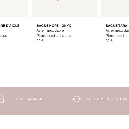
RRE D'AIGLE
BAGUE HOPE - ONYX
BAGUE TARA 
Acier inoxydable
Acier inoxyda
euses
Pierre semi-précieuse
Pierre semi-p
39 €
32 €
BIJOUX GARANTIS
14 JOURS POUR CHANG