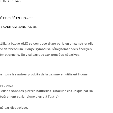
CHANGER D'AVIS
INÉ ET CRÉÉ EN FRANCE
NS CADMIUM, SANS PLOMB
in 18k, la bague ALIX se compose d'une perle en onyx noir et elle
de de zirconium. L'onyx symbolise l'éloignement des énergies
té émotionnelle. Un vrai barrage aux pensées négatives.
r tous les autres produits de la gamme en utilisant l'icône
se : onyx
ieuses sont des pierres naturelles. Chacune est unique par sa
égèrement varier d'une pierre à l'autre).
qué par
électrolyse.