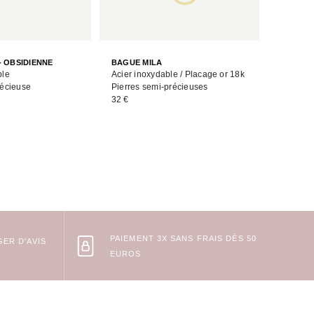
BAGUE K
- OBSIDIENNE
BAGUE MILA
Acier in
ble
Acier inoxydable / Placage or 18k
Pierre s
récieuse
Pierres semi-précieuses
36 €
32 €
PAIEMENT 3X SANS FRAIS DÈS 50
ER D'AVIS
EUROS