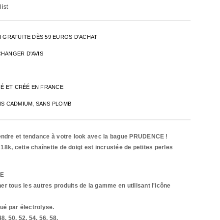
ist
H GRATUITE DÈS 59 EUROS D'ACHAT
CHANGER D'AVIS
INÉ ET CRÉÉ EN FRANCE
NS CADMIUM, SANS PLOMB
tendre et tendance à votre look avec la bague PRUDENCE !
in 18k, cette chaînette de doigt est incrustée de petites perles
CE
r tous les autres produits de la gamme en utilisant l'icône
qué par
électrolyse.
8, 50, 52, 54, 56, 58.