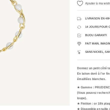
Ajouter à ma wishl
LIVRAISON EN 48
14 JOURS POUR 
BIJOU GARANTI
FAIT MAIN, IMAG
SANS NICKEL, SA
Donnez un petit côté 
En laiton doré à l'or f
émaillées blanches.
★ Gamme : PRUDEN
(Vous pouvez recherche
loupe).
★ Finition : or 18k pla
★ Disponible en taille 4