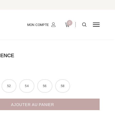
0
MON COMPTE
DENCE
52
54
56
58