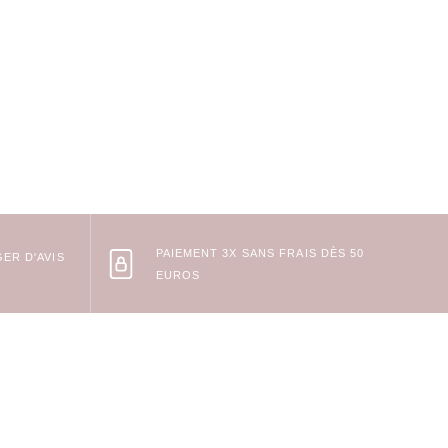
PAIEMENT 3X SANS FRAIS DÈS 50
ER D'AVIS
EUROS