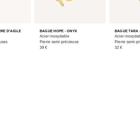
RRE D'AIGLE
BAGUE HOPE - ONYX
BAGUE TARA 
Acier inoxydable
Acier inoxyda
euses
Pierre semi-précieuse
Pierre semi-p
39 €
32 €