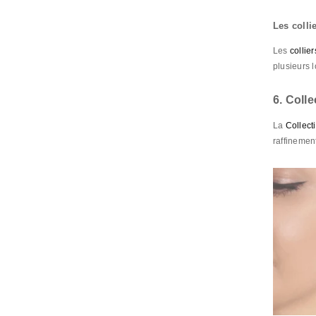
Les coll
Les
collie
plusieurs 
6. Colle
La
Collect
raffinement