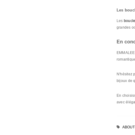
Les boucl
Les
boucle
grandes oc
En conc
EMMALEE Je
romantique
N'hésitez 
bijoux de q
En choisis
avec élég
ABOUT