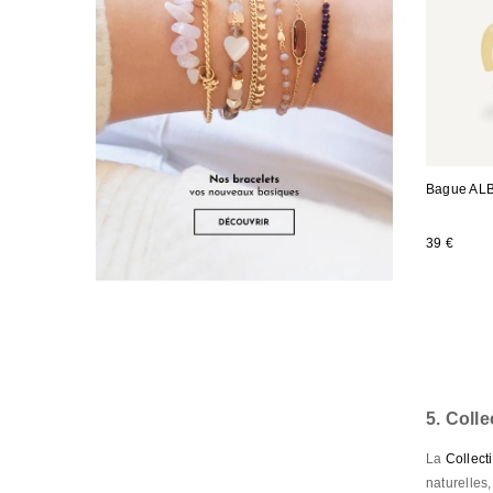
Bague AL
39 €
5. Colle
La
Collec
naturelles,