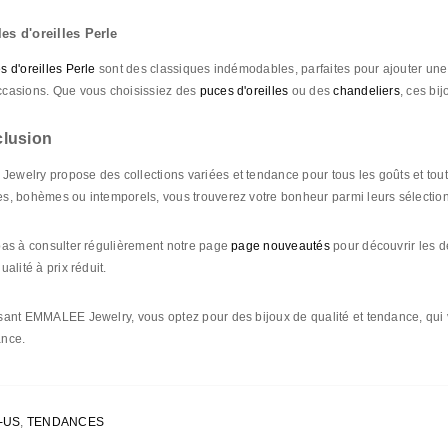
es d'oreilles Perle
s d'oreilles Perle
sont des classiques indémodables, parfaites pour ajouter une 
casions. Que vous choisissiez des
puces d'oreilles
ou des
chandeliers
, ces bi
lusion
welry propose des collections variées et tendance pour tous les goûts et tout
s, bohèmes ou intemporels, vous trouverez votre bonheur parmi leurs sélectio
pas à consulter régulièrement notre page
page nouveautés
pour découvrir les de
ualité à prix réduit.
sant EMMALEE Jewelry, vous optez pour des bijoux de qualité et tendance, qui vo
ance.
-US
,
TENDANCES