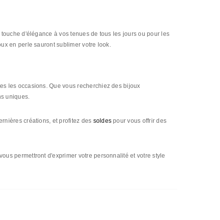
touche d'élégance à vos tenues de tous les jours ou pour les
joux en perle sauront sublimer votre look.
es les occasions. Que vous recherchiez des bijoux
ns uniques.
rnières créations, et profitez des
soldes
pour vous offrir des
us permettront d'exprimer votre personnalité et votre style