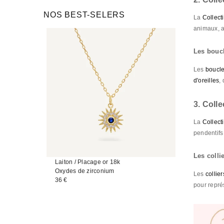
NOS BEST-SELERS
La
Collect
animaux, a
Les boucl
Les
boucle
d'oreilles
,
3. Colle
La
Collect
pendentifs
COLLIER IRIS
COLLIER H
Les colli
Laiton / Placage or 18k
Grosses mai
Oxydes de zirconium
Laiton / Pl
Les
collier
36 €
39 €
pour repré