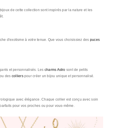
joux de cette collection sont inspirés par la nature et les
êt.
uche d'exotisme à votre tenue. Que vous choisissiez des
puces
égants et personnalisés. Les
charms Astro
sont de petits
ou des
colliers
pour créer un bijou unique et personnalisé.
COLLIER SAUTOIR AMBRINE
COLLIER AURORE - VERT
Laiton / Placage or 18k
Laiton / Placage or 18k
Pierre semi-précieuse
29 €
trologique avec élégance. Chaque collier est conçu avec soin
49 €
x parfaits pour vos proches ou pour vous-même.