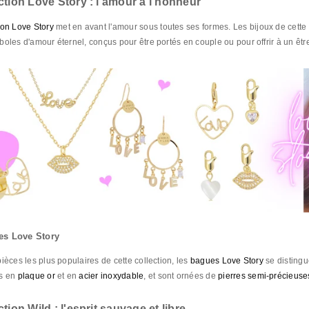
ection Love Story : l'amour à l'honneur
ion Love Story
met en avant l'amour sous toutes ses formes. Les bijoux de cette 
boles d'amour éternel, conçus pour être portés en couple ou pour offrir à un être
es Love Story
ièces les plus populaires de cette collection, les
bagues Love Story
se distingu
es en
plaque or
et en
acier inoxydable
, et sont ornées de
pierres semi-précieuse
ction Wild : l'esprit sauvage et libre