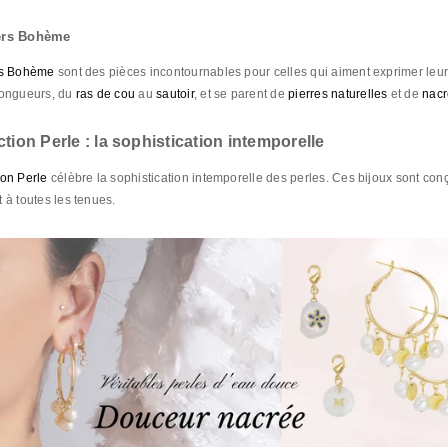
iers Bohème
rs Bohème
sont des pièces incontournables pour celles qui aiment exprimer leur p
longueurs, du
ras de cou
au
sautoir
, et se parent de
pierres naturelles
et de
nacr
ction Perle : la sophistication intemporelle
ion Perle
célèbre la sophistication intemporelle des perles. Ces bijoux sont con
 à toutes les tenues.