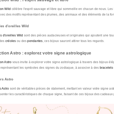
ion Wild
célèbre l'esprit sauvage et libre qui sommeille en chacun de nous. Les bi
vec des motifs représentant des plumes, des animaux et des éléments de la for
Épuisé
Épuisé
es d'oreilles Wild
s d'oreilles Wild
sont des pièces audacieuses et originales qui ajoutent une to
 des
créoles
ou des
pendantes
, ces bijoux sauront attirer tous les regards.
ction Astro : explorez votre signe astrologique
ion Astro
vous invite à explorer votre signe astrologique à travers des bijoux él
 représentant les symboles des signes du zodiaque, à associer à des
bracelets
ORTENSE
COLLIER LÉONIE - QUEUE DE BALEINE
ers Astro
lles
Laiton / Placage or 18k
acage or 18k
Oxydes de zirconium
s Astro
sont de véritables pièces de statement, mettant en valeur votre signe as
36 €
senter les caractéristiques de chaque signe, faisant de ces bijoux des cadeau