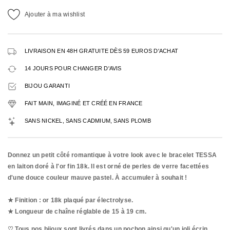
Ajouter à ma wishlist
LIVRAISON EN 48H GRATUITE DÈS 59 EUROS D'ACHAT
14 JOURS POUR CHANGER D'AVIS
BIJOU GARANTI
FAIT MAIN, IMAGINÉ ET CRÉÉ EN FRANCE
SANS NICKEL, SANS CADMIUM, SANS PLOMB
Donnez un petit côté romantique à votre look avec le bracelet TESSA
en laiton doré à l'or fin 18k. Il est orné de perles de verre facettées
d'une douce couleur mauve pastel. À accumuler à souhait !
★ Finition : or 18k plaqué par
électrolyse.
★ Longueur de chaîne réglable de 15 à 19 cm.
♡ Tous nos bijoux sont livrés dans un pochon ainsi qu'un joli écrin