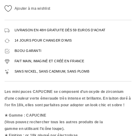
Ajouter à ma wishlist
LIVRAISON EN 48H GRATUITE DÈS 59 EUROS D'ACHAT
14 JOURS POUR CHANGER D'AVIS
BIJOU GARANTI
FAIT MAIN, IMAGINÉ ET CRÉÉ EN FRANCE
SANS NICKEL, SANS CADMIUM, SANS PLOMB
Les mini puces CAPUCINE se composent d'un oxyde de zirconium
d'une couleur verte émeraude très intense et brillante. En laiton doré à
l'or fin 18k, elles sont parfaites pour adopter un look chic et sobre !
★ Gamme : CAPUCINE
(Vous pouvez rechercher tous les autres produits de la
gamme en utilisant l'icône loupe).
★ Finition : or 18k plaqué par
électrolyse.